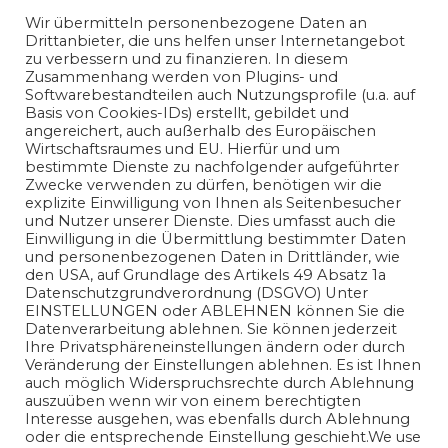
Genehmigung des Autors ausdrücklich untersagt.
Presse
Wir übermitteln personenbezogene Daten an
und Publikationsanfragen richten Sie bitte an unsere
Drittanbieter, die uns helfen unser Internetangebot
Redaktion.
zu verbessern und zu finanzieren. In diesem
Zusammenhang werden von Plugins- und
Die auf diesem Blog veröffentlichten Informationen
Softwarebestandteilen auch Nutzungsprofile (u.a. auf
dienen ausschließlich allgemeinen
Basis von Cookies-IDs) erstellt, gebildet und
Informationszwecken. Der Autor übernimmt keine
angereichert, auch außerhalb des Europäischen
Gewähr für die Richtigkeit, Vollständigkeit oder
Wirtschaftsraumes und EU. Hierfür und um
Aktualität der bereitgestellten Informationen. Jegliche
bestimmte Dienste zu nachfolgender aufgeführter
Haftung für Schäden, die direkt oder indirekt aus der
Zwecke verwenden zu dürfen, benötigen wir die
Nutzung der Inhalte entstehen, wird ausgeschlossen.
explizite Einwilligung von Ihnen als Seitenbesucher
und Nutzer unserer Dienste. Dies umfasst auch die
Einwilligung in die Übermittlung bestimmter Daten
und personenbezogenen Daten in Drittländer, wie
den USA, auf Grundlage des Artikels 49 Absatz 1a
Datenschutzgrundverordnung (DSGVO) Unter
EINSTELLUNGEN oder ABLEHNEN können Sie die
Datenverarbeitung ablehnen. Sie können jederzeit
Ihre Privatsphäreneinstellungen ändern oder durch
Veränderung der Einstellungen ablehnen. Es ist Ihnen
auch möglich Widerspruchsrechte durch Ablehnung
auszuüben wenn wir von einem berechtigten
Interesse ausgehen, was ebenfalls durch Ablehnung
oder die entsprechende Einstellung geschieht.We use