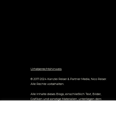
Urheberrechtshinweis
© 2017-2024 Kanzlei Reiser & Partner Media, Nico Reiser.
Alle Rechte vorbehalten.
Alle Inhalte dieses Blogs, einschließlich Text, Bilder,
Grafiken und sonstige Materialien, unterliegen dem
Urheberrecht und anderen Gesetzen zum Schutz
geistigen Eigentums. Jegliche entgeltliche kommerzielle
Datenschutz und Nutzungserlaubnis
Nutzung der Inhalte ist ohne vorherige schriftliche
nicoreiser.com