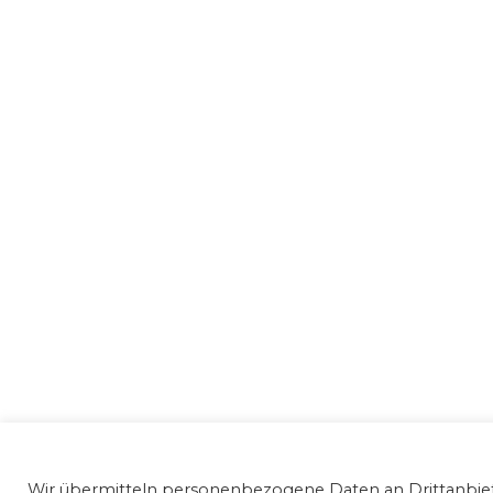
Datenschutz und Nutzungserlaubnis nicoreiser.co
Wir übermitteln personenbezogene Daten an Drittanbiete