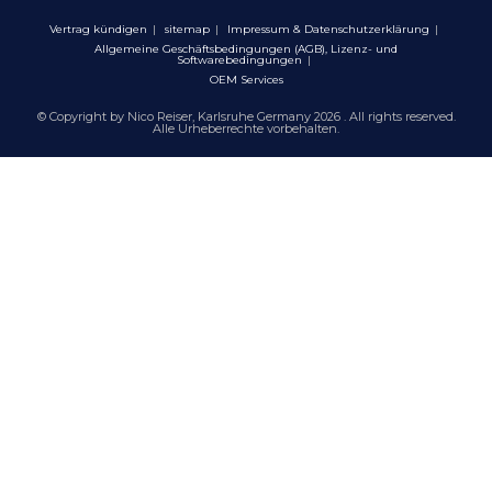
Vertrag kündigen
sitemap
Impressum & Datenschutzerklärung
Allgemeine Geschäftsbedingungen (AGB), Lizenz- und
Softwarebedingungen
OEM Services
© Copyright by Nico Reiser, Karlsruhe Germany 2026 . All rights reserved.
Alle Urheberrechte vorbehalten.