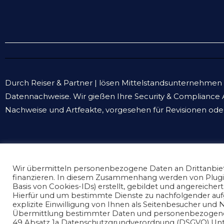
Durch Reiser & Partner | lösen Mittelstandsunternehmen 
Datennachweise. Wir gießen Ihre Security & Compliance An
Nachweise und Artfeakte, vorgesehen für Revisionen oder 
Datenschutz und Nutzungserlaubnis nicoreiser.co
Wir übermitteln personenbezogene Daten an Drittanbiete
finanzieren. In diesem Zusammenhang werden von Plugins
Basis von Cookies-IDs) erstellt, gebildet und angereiche
Hierfür und um bestimmte Dienste zu nachfolgender auf
© Copyright by Nico Reiser, Karlsruhe Germany 2026 . All rights reserve
explizite Einwilligung von Ihnen als Seitenbesucher und N
Übermittlung bestimmter Daten und personenbezogenen D
49 Absatz 1a Datenschutzgrundverordnung (DSGVO) U