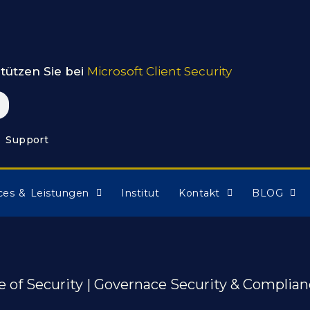
tützen Sie bei
Microsoft Client Security
Support
ces & Leistungen
Institut
Kontakt
BLOG
e of Security | Governace Security & Complia