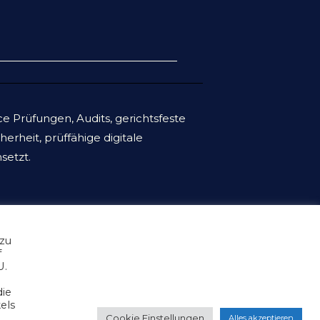
 Prüfungen, Audits, gerichtsfeste
rheit, prüffähige digitale
setzt.
 zu
f
U.
 & Datenschutzerklärung
die
, Lizenz- und Softwarebedingungen
OEM Services
els
Cookie Einstellungen
Alles akzeptieren