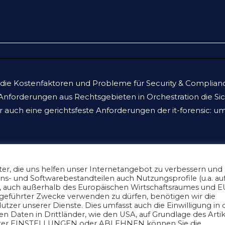
die Kostenfaktoren und Probleme für Security & Compliance
forderungen aus Rechtsgebieten in Orchestration die Siche
auch eine gerichtsfeste Anforderungen der it-forensic: um
m
r, die uns helfen unser Internetangebot zu verbessern und
- und Softwarebestandteilen auch Nutzungsprofile (u.a. au
rt, auch außerhalb des Europäischen Wirtschaftsraumes und E
geführter Zwecke verwenden zu dürfen, benötigen wir die
d. Alle Urheberrechte vorbehalten.
Vertrag kündigen
sitemap
Impressum
utzer unserer Dienste. Dies umfasst auch die Einwilligung in 
Allgemeine Geschäftsbedingungen (AGB)
aten in Drittländer, wie den USA, auf Grundlage des Artik
nter EINSTELLUNGEN oder ABLEHNEN können Sie die