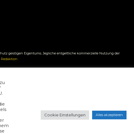
Schutz geistigen Eigentums. Jegliche entgeltliche kommerzielle Nutzung der
 Redaktion.
 Richtigkeit, Vollständigkeit oder Aktualität der bereitgestellten
 zu
f
U.
die
els
Cookie Einstellungen
Alles akzeptieren
er
inem
se