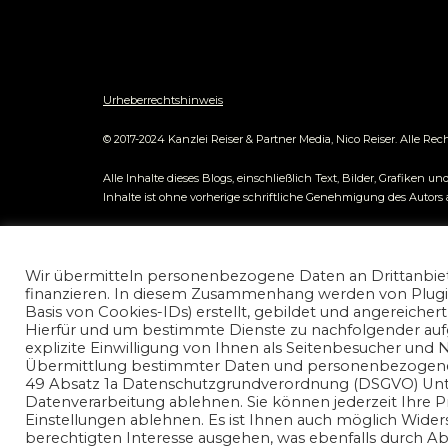
Urheberrechtshinweis
© 2017-2024 Kanzlei Reiser & Partner Media, Nico Reiser. Alle Rec
Alle Inhalte dieses Blogs, einschließlich Text, Bilder, Grafike
Inhalte ist ohne vorherige schriftliche Genehmigung des Autors
Die auf diesem Blog veröffentlichten Informationen dienen aussc
Datenschutz und Nutzungserlaubnis nicoreiser.co
Informationen. Jegliche Haftung für Schäden, die direkt oder in
Wir übermitteln personenbezogene Daten an Drittanbiete
finanzieren. In diesem Zusammenhang werden von Plugins
Basis von Cookies-IDs) erstellt, gebildet und angereiche
Hierfür und um bestimmte Dienste zu nachfolgender auf
explizite Einwilligung von Ihnen als Seitenbesucher und N
Übermittlung bestimmter Daten und personenbezogenen D
49 Absatz 1a Datenschutzgrundverordnung (DSGVO) U
Datenverarbeitung ablehnen. Sie können jederzeit Ihre 
Einstellungen ablehnen. Es ist Ihnen auch möglich Wid
berechtigten Interesse ausgehen, was ebenfalls durch A