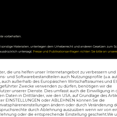
hte vorbehalten.
n und sonstige Materialien, unterliegen dem Urheberrecht und anderen Gesetzen zum 
 ausdrücklich untersagt.
Presse und Publikationsanfragen richten Sie bitte an unsere
hließlich allgemeinen Informationszwecken. Der Autor übernimmt keine Gewähr für die
m
direkt aus der Nutzung der Inhalte entstehen, wird ausgeschlossen.
r, die uns helfen unser Internetangebot zu verbessern und
- und Softwarebestandteilen auch Nutzungsprofile (u.a. au
rt, auch außerhalb des Europäischen Wirtschaftsraumes und E
geführter Zwecke verwenden zu dürfen, benötigen wir die
utzer unserer Dienste. Dies umfasst auch die Einwilligung in 
aten in Drittländer, wie den USA, auf Grundlage des Artik
nter EINSTELLUNGEN oder ABLEHNEN können Sie die
Privatsphäreneinstellungen ändern oder durch Veränderung d
erspruchsrechte durch Ablehnung auszuüben wenn wir von e
blehnung oder die entsprechende Einstellung geschieht.We u