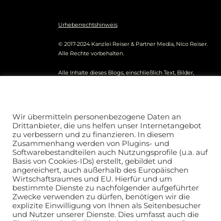
Urheberrechtshinweis
© 2017-2024 Kanzlei Reiser & Partner Media, Nico Reiser.
Alle Rechte vorbehalten.
Alle Inhalte dieses Blogs, einschließlich Text, Bilder,
Grafiken und sonstige Materialien, unterliegen dem
Urheberrecht und anderen Gesetzen zum Schutz
Datenschutz und Nutzungserlaubnis
geistigen Eigentums. Jegliche entgeltliche
nicoreiser.com
kommerzielle Nutzung der Inhalte ist ohne vorherige
Wir übermitteln personenbezogene Daten an
schriftliche Genehmigung des Autors ausdrücklich
Drittanbieter, die uns helfen unser Internetangebot
untersagt.
Presse und Publikationsanfragen richten Sie
zu verbessern und zu finanzieren. In diesem
bitte an unsere Redaktion.
Zusammenhang werden von Plugins- und
Softwarebestandteilen auch Nutzungsprofile (u.a. auf
Die auf diesem Blog veröffentlichten Informationen
Basis von Cookies-IDs) erstellt, gebildet und
dienen ausschließlich allgemeinen
angereichert, auch außerhalb des Europäischen
Informationszwecken. Der Autor übernimmt keine
Wirtschaftsraumes und EU. Hierfür und um
Gewähr für die Richtigkeit, Vollständigkeit oder
bestimmte Dienste zu nachfolgender aufgeführter
Aktualität der bereitgestellten Informationen. Jegliche
Zwecke verwenden zu dürfen, benötigen wir die
Haftung für Schäden, die direkt oder indirekt aus der
explizite Einwilligung von Ihnen als Seitenbesucher
Nutzung der Inhalte entstehen, wird ausgeschlossen.
und Nutzer unserer Dienste. Dies umfasst auch die