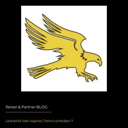
Reiser & Partner BLOG
_______________________
Leserbrief oder eigenes Thema schreiben
?