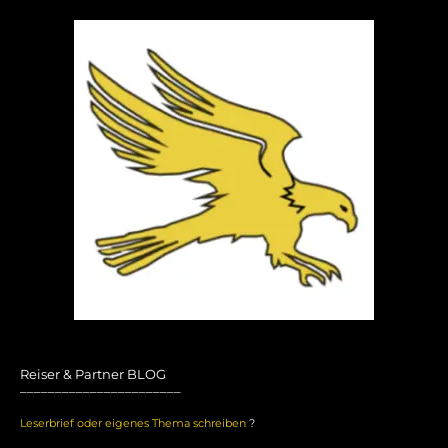
Reiser & Partner BLOG
_______________________
Leserbrief oder eigenes Thema schreiben
?