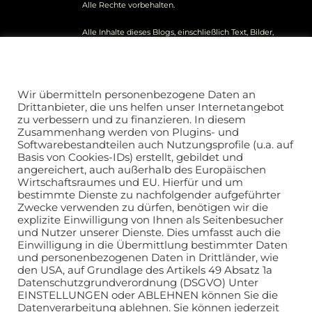
Alle Rechte vorbehalten.
Alle Inhalte dieses Blogs, einschließlich Text, Bilder,
Grafiken und sonstige Materialien, unterliegen dem
Urheberrecht und anderen Gesetzen zum Schutz
Datenschutz und Nutzungserlaubnis
geistigen Eigentums. Jegliche entgeltliche
nicoreiser.com
kommerzielle Nutzung der Inhalte ist ohne vorherige
Wir übermitteln personenbezogene Daten an
schriftliche Genehmigung des Autors ausdrücklich
Drittanbieter, die uns helfen unser Internetangebot
untersagt.
Presse und Publikationsanfragen richten Sie
zu verbessern und zu finanzieren. In diesem
bitte an unsere Redaktion.
Zusammenhang werden von Plugins- und
Softwarebestandteilen auch Nutzungsprofile (u.a. auf
Die auf diesem Blog veröffentlichten Informationen
Basis von Cookies-IDs) erstellt, gebildet und
dienen ausschließlich allgemeinen
angereichert, auch außerhalb des Europäischen
Informationszwecken. Der Autor übernimmt keine
Wirtschaftsraumes und EU. Hierfür und um
Gewähr für die Richtigkeit, Vollständigkeit oder
bestimmte Dienste zu nachfolgender aufgeführter
Aktualität der bereitgestellten Informationen. Jegliche
Zwecke verwenden zu dürfen, benötigen wir die
Haftung für Schäden, die direkt oder indirekt aus der
explizite Einwilligung von Ihnen als Seitenbesucher
Nutzung der Inhalte entstehen, wird ausgeschlossen.
und Nutzer unserer Dienste. Dies umfasst auch die
Einwilligung in die Übermittlung bestimmter Daten
und personenbezogenen Daten in Drittländer, wie
den USA, auf Grundlage des Artikels 49 Absatz 1a
Datenschutzgrundverordnung (DSGVO) Unter
EINSTELLUNGEN oder ABLEHNEN können Sie die
Datenverarbeitung ablehnen. Sie können jederzeit