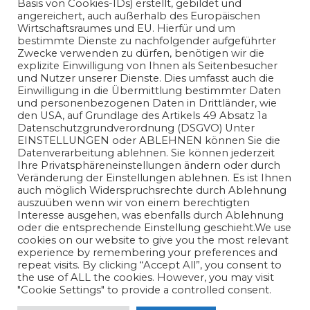
Basis von Cookies-IDs) erstellt, gebildet und
Informationszwecken. Der Autor übernimmt keine
angereichert, auch außerhalb des Europäischen
Gewähr für die Richtigkeit, Vollständigkeit oder
Wirtschaftsraumes und EU. Hierfür und um
Aktualität der bereitgestellten Informationen. Jegliche
bestimmte Dienste zu nachfolgender aufgeführter
Haftung für Schäden, die direkt oder indirekt aus der
Zwecke verwenden zu dürfen, benötigen wir die
Nutzung der Inhalte entstehen, wird ausgeschlossen.
explizite Einwilligung von Ihnen als Seitenbesucher
und Nutzer unserer Dienste. Dies umfasst auch die
Einwilligung in die Übermittlung bestimmter Daten
und personenbezogenen Daten in Drittländer, wie
den USA, auf Grundlage des Artikels 49 Absatz 1a
Datenschutzgrundverordnung (DSGVO) Unter
EINSTELLUNGEN oder ABLEHNEN können Sie die
Datenverarbeitung ablehnen. Sie können jederzeit
Ihre Privatsphäreneinstellungen ändern oder durch
Veränderung der Einstellungen ablehnen. Es ist Ihnen
auch möglich Widerspruchsrechte durch Ablehnung
auszuüben wenn wir von einem berechtigten
Interesse ausgehen, was ebenfalls durch Ablehnung
oder die entsprechende Einstellung geschieht.We use
cookies on our website to give you the most relevant
experience by remembering your preferences and
repeat visits. By clicking “Accept All”, you consent to
Vertrag kündigen
sitemap
Impressum & Datenschutzerklärung
the use of ALL the cookies. However, you may visit
Allgemeine Geschäftsbedingungen (AGB), Lizenz- und
Softwarebedingungen
"Cookie Settings" to provide a controlled consent.
OEM Services