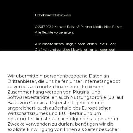
Urheberrechtshinweis
© 2017-2024 Kanzlei Reiser & Partner Media, Nico Reiser.
Alle Rechte vorbehalten.
Alle Inhalte dieses Blogs, einschließlich Text, Bilder,
Grafiken und sonstige Materialien, unterliegen dem
Urheberrecht und anderen Gesetzen zum Schutz
geistigen Eigentums. Jegliche entgeltliche kommerzielle
Datenschutz und Nutzungserlaubnis
Nutzung der Inhalte ist ohne vorherige schriftliche
nicoreiser.com
Genehmigung des Autors ausdrücklich untersagt.
Presse
Wir übermitteln personenbezogene Daten an
und Publikationsanfragen richten Sie bitte an unsere
Drittanbieter, die uns helfen unser Internetangebot
Redaktion.
zu verbessern und zu finanzieren. In diesem
Zusammenhang werden von Plugins- und
Die auf diesem Blog veröffentlichten Informationen
Softwarebestandteilen auch Nutzungsprofile (u.a. auf
dienen ausschließlich allgemeinen
Basis von Cookies-IDs) erstellt, gebildet und
Informationszwecken. Der Autor übernimmt keine
angereichert, auch außerhalb des Europäischen
Gewähr für die Richtigkeit, Vollständigkeit oder
Wirtschaftsraumes und EU. Hierfür und um
Aktualität der bereitgestellten Informationen. Jegliche
bestimmte Dienste zu nachfolgender aufgeführter
Haftung für Schäden, die direkt oder indirekt aus der
Zwecke verwenden zu dürfen, benötigen wir die
Nutzung der Inhalte entstehen, wird ausgeschlossen.
explizite Einwilligung von Ihnen als Seitenbesucher