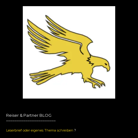
Reiser & Partner BLOG
_______________________
Leserbrief oder eigenes Thema schreiben
?