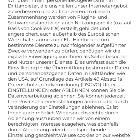
Wir übermitteln personenbezogene Daten an
schriftliche Genehmigung des Autors ausdrücklich
Drittanbieter, die uns helfen unser Internetangebot
untersagt.
Presse und Publikationsanfragen richten Sie
zu verbessern und zu finanzieren. In diesem
bitte an unsere Redaktion.
Zusammenhang werden von Plugins- und
Softwarebestandteilen auch Nutzungsprofile (u.a. auf
Die auf diesem Blog veröffentlichten Informationen
Basis von Cookies-IDs) erstellt, gebildet und
dienen ausschließlich allgemeinen
angereichert, auch außerhalb des Europäischen
Informationszwecken. Der Autor übernimmt keine
Wirtschaftsraumes und EU. Hierfür und um
Gewähr für die Richtigkeit, Vollständigkeit oder
bestimmte Dienste zu nachfolgender aufgeführter
Aktualität der bereitgestellten Informationen. Jegliche
Zwecke verwenden zu dürfen, benötigen wir die
Haftung für Schäden, die direkt oder indirekt aus der
explizite Einwilligung von Ihnen als Seitenbesucher
Nutzung der Inhalte entstehen, wird ausgeschlossen.
und Nutzer unserer Dienste. Dies umfasst auch die
Einwilligung in die Übermittlung bestimmter Daten
und personenbezogenen Daten in Drittländer, wie
den USA, auf Grundlage des Artikels 49 Absatz 1a
Datenschutzgrundverordnung (DSGVO) Unter
EINSTELLUNGEN oder ABLEHNEN können Sie die
Datenverarbeitung ablehnen. Sie können jederzeit
Ihre Privatsphäreneinstellungen ändern oder durch
Veränderung der Einstellungen ablehnen. Es ist
Ihnen auch möglich Widerspruchsrechte durch
Ablehnung auszuüben wenn wir von einem
berechtigten Interesse ausgehen, was ebenfalls
durch Ablehnung oder die entsprechende
Einstellung geschieht.We use cookies on our website