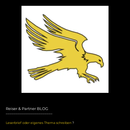
Reiser & Partner BLOG
_______________________
Leserbrief oder eigenes Thema schreiben
?