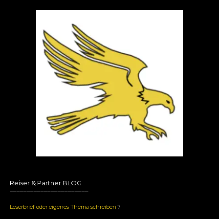
Reiser & Partner BLOG
_______________________
Leserbrief oder eigenes Thema schreiben
?