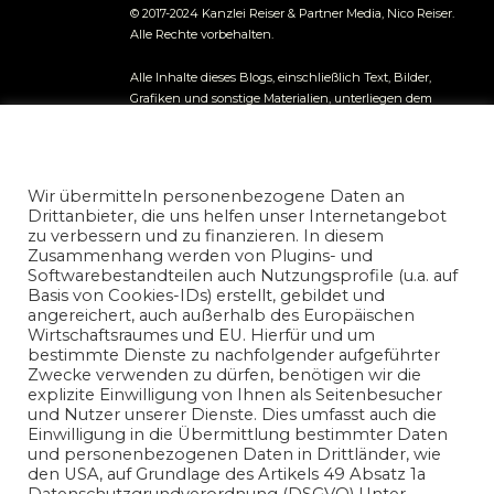
© 2017-2024 Kanzlei Reiser & Partner Media, Nico Reiser.
Alle Rechte vorbehalten.
Alle Inhalte dieses Blogs, einschließlich Text, Bilder,
Grafiken und sonstige Materialien, unterliegen dem
Urheberrecht und anderen Gesetzen zum Schutz
geistigen Eigentums. Jegliche entgeltliche kommerzielle
Datenschutz und Nutzungserlaubnis
Nutzung der Inhalte ist ohne vorherige schriftliche
nicoreiser.com
Genehmigung des Autors ausdrücklich untersagt.
Presse
Wir übermitteln personenbezogene Daten an
und Publikationsanfragen richten Sie bitte an unsere
Drittanbieter, die uns helfen unser Internetangebot
Redaktion.
zu verbessern und zu finanzieren. In diesem
Zusammenhang werden von Plugins- und
Die auf diesem Blog veröffentlichten Informationen
Softwarebestandteilen auch Nutzungsprofile (u.a. auf
dienen ausschließlich allgemeinen
Basis von Cookies-IDs) erstellt, gebildet und
Informationszwecken. Der Autor übernimmt keine
angereichert, auch außerhalb des Europäischen
Gewähr für die Richtigkeit, Vollständigkeit oder
Wirtschaftsraumes und EU. Hierfür und um
Aktualität der bereitgestellten Informationen. Jegliche
bestimmte Dienste zu nachfolgender aufgeführter
Haftung für Schäden, die direkt oder indirekt aus der
Zwecke verwenden zu dürfen, benötigen wir die
Nutzung der Inhalte entstehen, wird ausgeschlossen.
explizite Einwilligung von Ihnen als Seitenbesucher
und Nutzer unserer Dienste. Dies umfasst auch die
Einwilligung in die Übermittlung bestimmter Daten
und personenbezogenen Daten in Drittländer, wie
den USA, auf Grundlage des Artikels 49 Absatz 1a