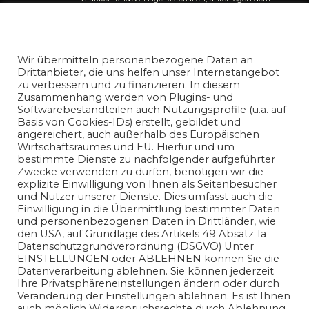
Urheberrecht und anderen Gesetzen zum Schutz
geistigen Eigentums. Jegliche entgeltliche kommerzielle
Datenschutz und Nutzungserlaubnis
Nutzung der Inhalte ist ohne vorherige schriftliche
nicoreiser.com
Genehmigung des Autors ausdrücklich untersagt.
Presse
Wir übermitteln personenbezogene Daten an
und Publikationsanfragen richten Sie bitte an unsere
Drittanbieter, die uns helfen unser Internetangebot
Redaktion.
zu verbessern und zu finanzieren. In diesem
Zusammenhang werden von Plugins- und
Die auf diesem Blog veröffentlichten Informationen
Softwarebestandteilen auch Nutzungsprofile (u.a. auf
dienen ausschließlich allgemeinen
Basis von Cookies-IDs) erstellt, gebildet und
Informationszwecken. Der Autor übernimmt keine
angereichert, auch außerhalb des Europäischen
Gewähr für die Richtigkeit, Vollständigkeit oder
Wirtschaftsraumes und EU. Hierfür und um
Aktualität der bereitgestellten Informationen. Jegliche
bestimmte Dienste zu nachfolgender aufgeführter
Haftung für Schäden, die direkt oder indirekt aus der
Zwecke verwenden zu dürfen, benötigen wir die
Nutzung der Inhalte entstehen, wird ausgeschlossen.
explizite Einwilligung von Ihnen als Seitenbesucher
und Nutzer unserer Dienste. Dies umfasst auch die
Einwilligung in die Übermittlung bestimmter Daten
und personenbezogenen Daten in Drittländer, wie
den USA, auf Grundlage des Artikels 49 Absatz 1a
Datenschutzgrundverordnung (DSGVO) Unter
EINSTELLUNGEN oder ABLEHNEN können Sie die
Datenverarbeitung ablehnen. Sie können jederzeit
Ihre Privatsphäreneinstellungen ändern oder durch
Veränderung der Einstellungen ablehnen. Es ist Ihnen
auch möglich Widerspruchsrechte durch Ablehnung