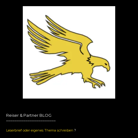
Reiser & Partner BLOG
_______________________
Leserbrief oder eigenes Thema schreiben
?