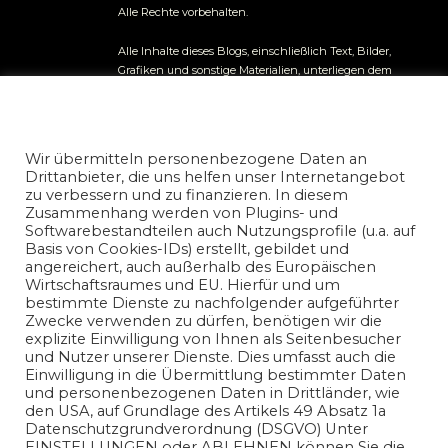
Alle Rechte vorbehalten.
Alle Inhalte dieses Blogs, einschließlich Text, Bilder,
Grafiken und sonstige Materialien, unterliegen dem
Urheberrecht und anderen Gesetzen zum Schutz
geistigen Eigentums. Jegliche entgeltliche kommerzielle
Datenschutz und Nutzungserlaubnis
Nutzung der Inhalte ist ohne vorherige schriftliche
nicoreiser.com
Genehmigung des Autors ausdrücklich untersagt.
Presse
Wir übermitteln personenbezogene Daten an
und Publikationsanfragen richten Sie bitte an unsere
Drittanbieter, die uns helfen unser Internetangebot
Redaktion.
zu verbessern und zu finanzieren. In diesem
Zusammenhang werden von Plugins- und
Die auf diesem Blog veröffentlichten Informationen
Softwarebestandteilen auch Nutzungsprofile (u.a. auf
dienen ausschließlich allgemeinen
Basis von Cookies-IDs) erstellt, gebildet und
Informationszwecken. Der Autor übernimmt keine
angereichert, auch außerhalb des Europäischen
Gewähr für die Richtigkeit, Vollständigkeit oder
Wirtschaftsraumes und EU. Hierfür und um
Aktualität der bereitgestellten Informationen. Jegliche
bestimmte Dienste zu nachfolgender aufgeführter
Haftung für Schäden, die direkt oder indirekt aus der
Zwecke verwenden zu dürfen, benötigen wir die
Nutzung der Inhalte entstehen, wird ausgeschlossen.
explizite Einwilligung von Ihnen als Seitenbesucher
und Nutzer unserer Dienste. Dies umfasst auch die
Einwilligung in die Übermittlung bestimmter Daten
und personenbezogenen Daten in Drittländer, wie
den USA, auf Grundlage des Artikels 49 Absatz 1a
Datenschutzgrundverordnung (DSGVO) Unter
EINSTELLUNGEN oder ABLEHNEN können Sie die