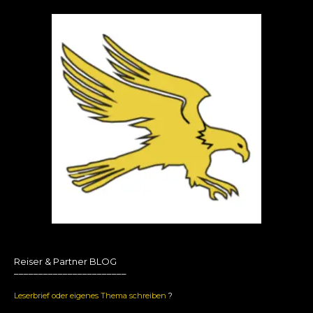
Reiser & Partner BLOG
_______________________
Leserbrief oder eigenes Thema schreiben
?