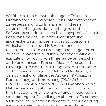
geistigen Eigentums. Jegliche entgeltliche kommerzielle
Datenschutz und Nutzungserlaubnis
Nutzung der Inhalte ist ohne vorherige schriftliche
nicoreiser.com
Genehmigung des Autors ausdrücklich untersagt.
Presse
Wir übermitteln personenbezogene Daten an
und Publikationsanfragen richten Sie bitte an unsere
Drittanbieter, die uns helfen unser Internetangebot
Redaktion.
zu verbessern und zu finanzieren. In diesem
Zusammenhang werden von Plugins- und
Die auf diesem Blog veröffentlichten Informationen
Softwarebestandteilen auch Nutzungsprofile (u.a. auf
dienen ausschließlich allgemeinen
Basis von Cookies-IDs) erstellt, gebildet und
Informationszwecken. Der Autor übernimmt keine
angereichert, auch außerhalb des Europäischen
Gewähr für die Richtigkeit, Vollständigkeit oder
Wirtschaftsraumes und EU. Hierfür und um
Aktualität der bereitgestellten Informationen. Jegliche
bestimmte Dienste zu nachfolgender aufgeführter
Haftung für Schäden, die direkt oder indirekt aus der
Zwecke verwenden zu dürfen, benötigen wir die
Nutzung der Inhalte entstehen, wird ausgeschlossen.
explizite Einwilligung von Ihnen als Seitenbesucher
und Nutzer unserer Dienste. Dies umfasst auch die
Einwilligung in die Übermittlung bestimmter Daten
und personenbezogenen Daten in Drittländer, wie
den USA, auf Grundlage des Artikels 49 Absatz 1a
Datenschutzgrundverordnung (DSGVO) Unter
EINSTELLUNGEN oder ABLEHNEN können Sie die
Datenverarbeitung ablehnen. Sie können jederzeit
Ihre Privatsphäreneinstellungen ändern oder durch
Veränderung der Einstellungen ablehnen. Es ist Ihnen
auch möglich Widerspruchsrechte durch Ablehnung
auszuüben wenn wir von einem berechtigten