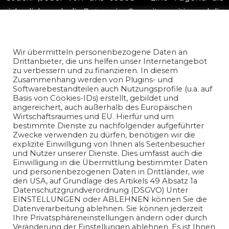
sicherlich auch die Enterprise Security positiv und die
ISMS verbessern würde, denn Theorie der Sicherheit
Datenschutz und Nutzungserlaubnis
nicoreiser.com
ist eine Sache, die realen Schwachstellen die
Wir übermitteln personenbezogene Daten an
technischer Natur sind; Eine Andere.
Drittanbieter, die uns helfen unser Internetangebot
zu verbessern und zu finanzieren. In diesem
Natürlich senden wir die Hinweise wieder einmal an
Zusammenhang werden von Plugins- und
Softwarebestandteilen auch Nutzungsprofile (u.a. auf
den freundlichen unbekannten Server im Nirvana.
Basis von Cookies-IDs) erstellt, gebildet und
angereichert, auch außerhalb des Europäischen
Wirtschaftsraumes und EU. Hierfür und um
bestimmte Dienste zu nachfolgender aufgeführter
Zwecke verwenden zu dürfen, benötigen wir die
explizite Einwilligung von Ihnen als Seitenbesucher
und Nutzer unserer Dienste. Dies umfasst auch die
Einwilligung in die Übermittlung bestimmter Daten
und personenbezogenen Daten in Drittländer, wie
den USA, auf Grundlage des Artikels 49 Absatz 1a
Datenschutzgrundverordnung (DSGVO) Unter
EINSTELLUNGEN oder ABLEHNEN können Sie die
Datenverarbeitung ablehnen. Sie können jederzeit
Ihre Privatsphäreneinstellungen ändern oder durch
Veränderung der Einstellungen ablehnen. Es ist Ihnen