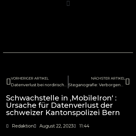
VORHERIGER ARTIKEL
NÄCHSTER ARTIKEL
Datenverlust bei nordirischer Polizei. Beamte zittern.
Steganografie: Verborgene Kommunikation in Cybersicherheit und Militärgeschichte
Schwachstelle in ‚MobileIron‘ :
Ursache für Datenverlust der
schweizer Kantonspolizei Bern
Redaktion
August 22, 2023
11:44