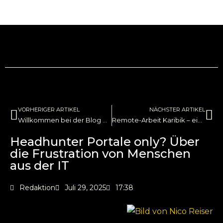
VORHERIGER ARTIKEL
NÄCHSTER ARTIKEL
Willkommen bei der Blog Kategorie ‚Deep Node ‚ – den neuen Gedankenfrequenzen aus dem Inneren unseres nativen Community Netzwerks.
Remote-Arbeit Karibik – ein neues Kapitel für IT-Security-Professionals und ihre Arbeitgeber
Headhunter Portale only? Über
die Frustration von Menschen
aus der IT
Redaktion
Juli 29, 2025
17:38