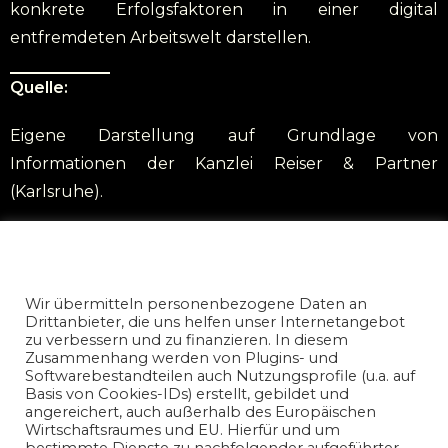
konkrete Erfolgsfaktoren in einer digital
entfremdeten Arbeitswelt darstellen.
Quelle:
Eigene Darstellung auf Grundlage von
Informationen der Kanzlei Reiser & Partner
(Karlsruhe).
Bitkom Research (2024): „Digitale Freelancer-
Datenschutz und Nutzungserlaubnis
Agenturen im Wandel“, Branchenbericht, Bitkom e.V.,
nicoreiser.com
Berlin.
Wir übermitteln personenbezogene Daten an
Drittanbieter, die uns helfen unser Internetangebot
zu verbessern und zu finanzieren. In diesem
Zusammenhang werden von Plugins- und
Softwarebestandteilen auch Nutzungsprofile (u.a. auf
Basis von Cookies-IDs) erstellt, gebildet und
angereichert, auch außerhalb des Europäischen
Wirtschaftsraumes und EU. Hierfür und um